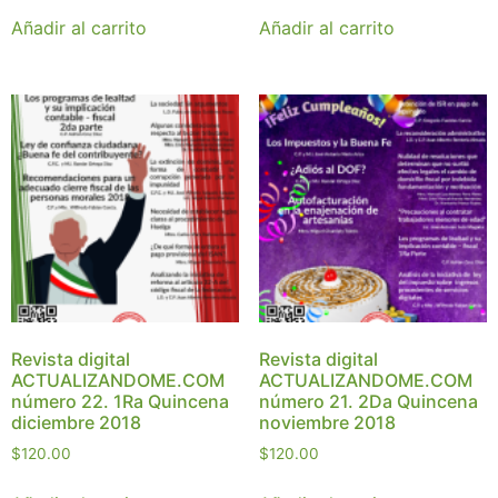
Añadir al carrito
Añadir al carrito
Revista digital
Revista digital
ACTUALIZANDOME.COM
ACTUALIZANDOME.COM
número 22. 1Ra Quincena
número 21. 2Da Quincena
diciembre 2018
noviembre 2018
$
120.00
$
120.00