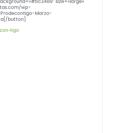
background=»#6c3489″ size=»large»
listas.com/wp-
/Prodecontigo-Marzo-
ta[/button]
con-tigo