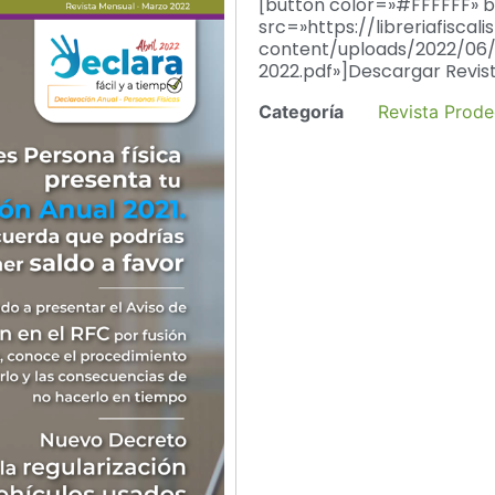
[button color=»#FFFFFF» 
src=»https://libreriafisca
content/uploads/2022/06
2022.pdf»]Descargar Revis
Categoría
Revista Prode