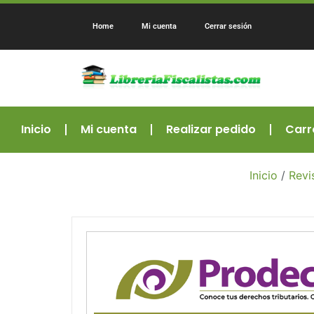
Home
Mi cuenta
Cerrar sesión
Inicio
Mi cuenta
Realizar pedido
Carr
Inicio
/
Revi