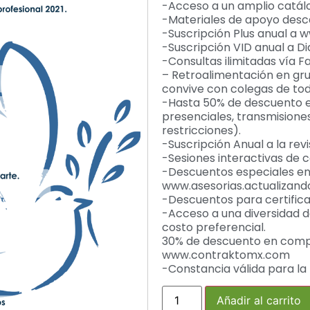
-Acceso a un amplio catálo
-Materiales de apoyo desc
-Suscripción Plus anual a
-Suscripción VID anual a Dia
-Consultas ilimitadas vía 
– Retroalimentación en gr
convive con colegas de todo
-Hasta 50% de descuento e
presenciales, transmisione
restricciones).
-Suscripción Anual a la rev
-Sesiones interactivas de ca
-Descuentos especiales en
www.asesorias.actualizan
-Descuentos para certific
-Acceso a una diversidad de
costo preferencial.
30% de descuento en comp
www.contraktomx.com
-Constancia válida para 
Añadir al carrito