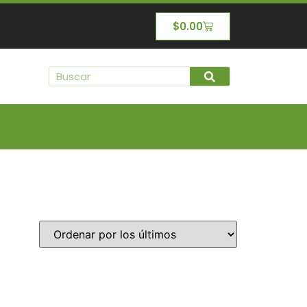
$
0.00